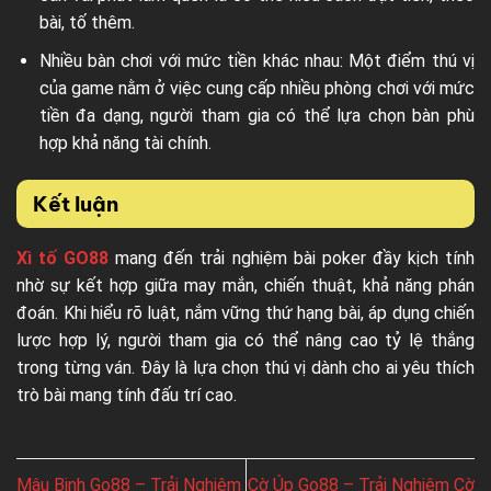
bài, tố thêm.
Nhiều bàn chơi với mức tiền khác nhau: Một điểm thú vị
của game nằm ở việc cung cấp nhiều phòng chơi với mức
tiền đa dạng, người tham gia có thể lựa chọn bàn phù
hợp khả năng tài chính.
Kết luận
Xì tố GO88
mang đến trải nghiệm bài poker đầy kịch tính
nhờ sự kết hợp giữa may mắn, chiến thuật, khả năng phán
đoán. Khi hiểu rõ luật, nắm vững thứ hạng bài, áp dụng chiến
lược hợp lý, người tham gia có thể nâng cao tỷ lệ thắng
trong từng ván. Đây là lựa chọn thú vị dành cho ai yêu thích
trò bài mang tính đấu trí cao.
Mậu Binh Go88 – Trải Nghiệm
Cờ Úp Go88 – Trải Nghiệm Cờ