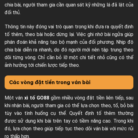
chia bài, người tham gia cần quan sát kỹ những lá đã lật của
đối thủ.
Thông tin này đóng vai trò quan trọng khi đưa ra quyết định
tố thêm, theo bài hoặc dừng lại. Việc ghi nhớ bài ngửa giúp
phán đoán khả năng tạo bộ mạnh của đối phương. Nhịp độ
chia bài diễn ra nhanh, do đó người mới nên tập trung theo
dõi từng vòng. Chỉ cần bỏ lỡ một chi tiết nhỏ cũng có thể
ảnh hưởng tới chiến lược tiếp theo.
Các vòng đặt tiền trong ván bài
Một ván
xì tố GO88
gồm nhiều vòng đặt tiền liên tiếp, sau
khi nhận bài, người tham gia có thể lựa chọn theo, tố, bỏ bài
tùy vào tình huống cụ thể. Quyết định tố thêm thường
được sử dụng khi bài trên tay có tiềm năng cao. Trong khi
đó, lựa chọn theo giúp tiếp tục theo dõi ván bài với mức rủi
ro thấp hơn.