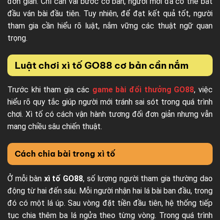
đơn giản. Chỉ cần vài bước cơ bản, người mới đã có thể bắt
đầu ván bài đầu tiên. Tuy nhiên, để đạt kết quả tốt, người
tham gia cần hiểu rõ luật, nắm vững các thuật ngữ quan
trọng.
Luật chơi xì tố GO88 cơ bản cần nắm
Trước khi tham gia các
game bài đổi thưởng GO88
, việc
hiểu rõ quy tắc giúp người mới tránh sai sót trong quá trình
chơi. Xì tố có cách vận hành tương đối đơn giản nhưng vẫn
mang chiều sâu chiến thuật.
Cách chia bài trong xì tố
Ở mỗi bàn
xì tố GO88
, số lượng người tham gia thường dao
động từ hai đến sáu. Mỗi người nhận hai lá bài ban đầu, trong
đó có một lá úp. Sau vòng đặt tiền đầu tiên, hệ thống tiếp
tục chia thêm ba lá ngửa theo từng vòng. Trong quá trình