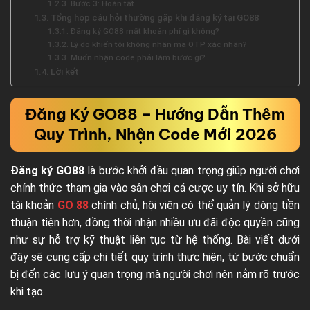
Bước 3: Hoàn tất
Tổng hợp câu hỏi thường gặp khi đăng ký tại GO88
Đăng ký GO88 mất khoản phí gì không?
Lý do khiến tôi không nhận mã OTP xác nhận?
Muốn nhận code phải làm bước gì?
Lời kết
Đăng Ký GO88 – Hướng Dẫn Thêm
Quy Trình, Nhận Code Mới 2026
Đăng ký GO88
là bước khởi đầu quan trọng giúp người chơi
chính thức tham gia vào sân chơi cá cược uy tín. Khi sở hữu
tài khoản
GO 88
chính chủ, hội viên có thể quản lý dòng tiền
thuận tiện hơn, đồng thời nhận nhiều ưu đãi độc quyền cũng
như sự hỗ trợ kỹ thuật liên tục từ hệ thống. Bài viết dưới
đây sẽ cung cấp chi tiết quy trình thực hiện, từ bước chuẩn
bị đến các lưu ý quan trọng mà người chơi nên nắm rõ trước
khi tạo.