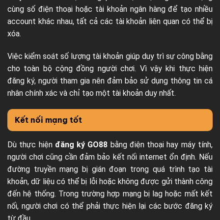
cùng số điện thoại hoặc tài khoản ngân hàng để tạo nhiều
account khác nhau, tất cả các tài khoản liên quan có thể bị
xóa.
Việc kiểm soát số lượng tài khoản giúp duy trì sự công bằng
cho toàn bộ cộng đồng người chơi. Vì vậy khi thực hiện
đăng ký, người tham gia nên đảm bảo sử dụng thông tin cá
nhân chính xác và chỉ tạo một tài khoản duy nhất.
Kết nối mạng tốt
Dù thực hiện
đăng ký GO88
bằng điện thoại hay máy tính,
người chơi cũng cần đảm bảo kết nối internet ổn định. Nếu
đường truyền mạng bị gián đoạn trong quá trình tạo tài
khoản, dữ liệu có thể bị lỗi hoặc không được gửi thành công
đến hệ thống. Trong trường hợp mạng bị lag hoặc mất kết
nối, người chơi có thể phải thực hiện lại các bước đăng ký
từ đầu.