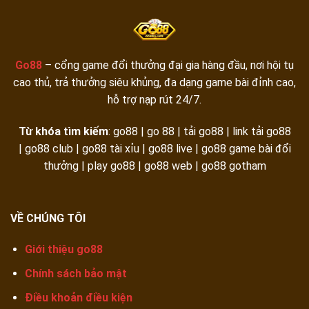
Go88
– cổng game đổi thưởng đại gia hàng đầu, nơi hội tụ
cao thủ, trả thưởng siêu khủng, đa dạng game bài đỉnh cao,
hỗ trợ nạp rút 24/7.
Từ khóa tìm kiếm
: go88 | go 88 | tải go88 | link tải go88
|
go88 club
|
go88 tài xỉu
|
go88 live | go88 game bài đổi
thưởng | play go88 | go88 web | go88 gotham
VỀ CHÚNG TÔI
Giới thiệu go88
Chính sách bảo mật
Điều khoản điều kiện