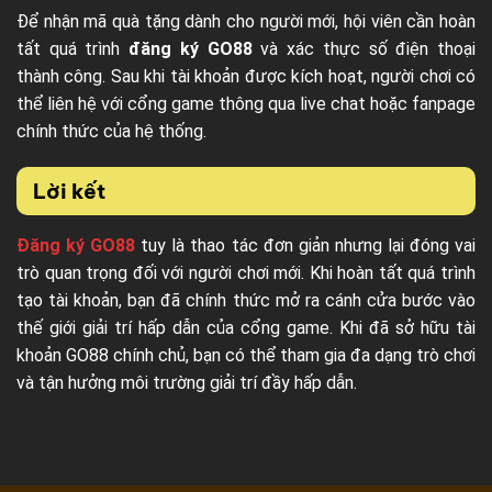
Để nhận mã quà tặng dành cho người mới, hội viên cần hoàn
tất quá trình
đăng ký GO88
và xác thực số điện thoại
thành công. Sau khi tài khoản được kích hoạt, người chơi có
thể liên hệ với cổng game thông qua live chat hoặc fanpage
chính thức của hệ thống.
Lời kết
Đăng ký GO88
tuy là thao tác đơn giản nhưng lại đóng vai
trò quan trọng đối với người chơi mới. Khi hoàn tất quá trình
tạo tài khoản, bạn đã chính thức mở ra cánh cửa bước vào
thế giới giải trí hấp dẫn của cổng game. Khi đã sở hữu tài
khoản GO88 chính chủ, bạn có thể tham gia đa dạng trò chơi
và tận hưởng môi trường giải trí đầy hấp dẫn.