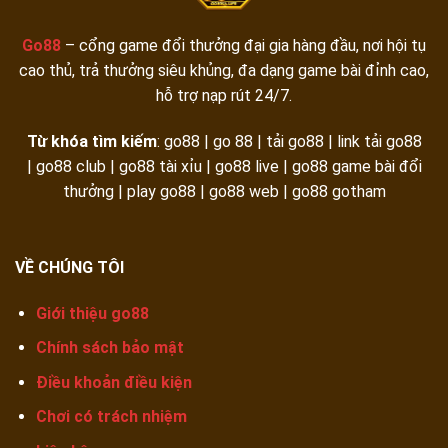
Go88
– cổng game đổi thưởng đại gia hàng đầu, nơi hội tụ
cao thủ, trả thưởng siêu khủng, đa dạng game bài đỉnh cao,
hỗ trợ nạp rút 24/7.
Từ khóa tìm kiếm
: go88 | go 88 | tải go88 | link tải go88
|
go88 club
|
go88 tài xỉu
|
go88 live | go88 game bài đổi
thưởng | play go88 | go88 web | go88 gotham
VỀ CHÚNG TÔI
Giới thiệu go88
Chính sách bảo mật
Điều khoản điều kiện
Chơi có trách nhiệm