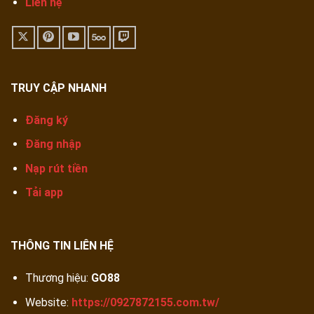
Liên hệ
TRUY CẬP NHANH
Đăng ký
Đăng nhập
Nạp rút tiền
Tải app
THÔNG TIN LIÊN HỆ
Thương hiệu:
GO88
Website:
https://0927872155.com.tw/