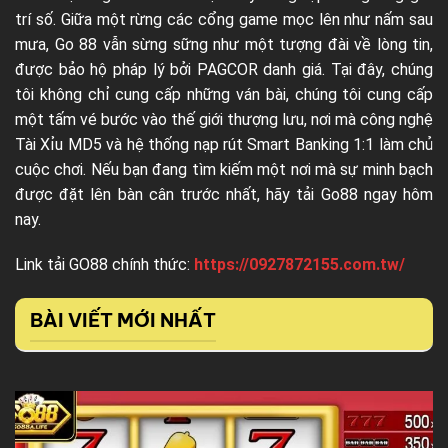
trí số. Giữa một rừng các cổng game mọc lên như nấm sau
mưa, Go 88 vẫn sừng sững như một tượng đài về lòng tin,
được bảo hộ pháp lý bởi PAGCOR danh giá. Tại đây, chúng
tôi không chỉ cung cấp những ván bài, chúng tôi cung cấp
một tấm vé bước vào thế giới thượng lưu, nơi mà công nghệ
Tài Xỉu MD5 và hệ thống nạp rút Smart Banking 1:1 làm chủ
cuộc chơi. Nếu bạn đang tìm kiếm một nơi mà sự minh bạch
được đặt lên bàn cân trước nhất, hãy tải Go88 ngay hôm
nay.
Link tải GO88 chính thức:
https://0927872155.com.tw/
BÀI VIẾT MỚI NHẤT