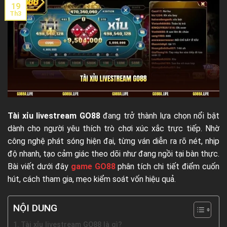
19
Th3
Tài xỉu livestream GO88
đang trở thành lựa chọn nổi bật
dành cho người yêu thích trò chơi xúc xắc trực tiếp. Nhờ
công nghệ phát sóng hiện đại, từng ván diễn ra rõ nét, nhịp
độ nhanh, tạo cảm giác theo dõi như đang ngồi tại bàn thực.
Bài viết dưới đây
game GO88
phân tích chi tiết điểm cuốn
hút, cách tham gia, mẹo kiểm soát vốn hiệu quả.
NỘI DUNG
Tài xỉu livestream GO88 là gì?