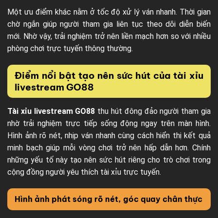
Một ưu điểm khác nằm ở tốc độ xử lý ván nhanh. Thời gian
chờ ngắn giúp người tham gia liên tục theo dõi diễn biến
mới. Nhờ vậy, trải nghiệm trở nên liền mạch hơn so với nhiều
phòng chơi trực tuyến thông thường.
Điểm nổi bật tạo nên sức hút của tài xỉu
livestream GO88
Tài xỉu livestream GO88
thu hút đông đảo người tham gia
nhờ trải nghiệm trực tiếp sống động ngay trên màn hình.
Hình ảnh rõ nét, nhịp ván nhanh cùng cách hiển thị kết quả
minh bạch giúp mỗi vòng chơi trở nên hấp dẫn hơn. Chính
những yếu tố này tạo nên sức hút riêng cho trò chơi trong
cộng đồng người yêu thích tài xỉu trực tuyến.
Hình ảnh phát sóng rõ nét, góc quay chân thực