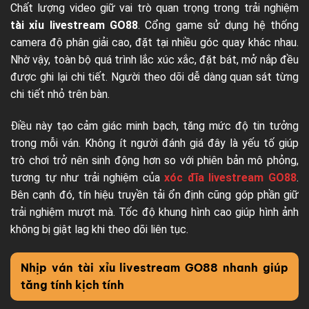
Chất lượng video giữ vai trò quan trọng trong trải nghiệm
tài xỉu livestream GO88
. Cổng game sử dụng hệ thống
camera độ phân giải cao, đặt tại nhiều góc quay khác nhau.
Nhờ vậy, toàn bộ quá trình lắc xúc xắc, đặt bát, mở nắp đều
được ghi lại chi tiết. Người theo dõi dễ dàng quan sát từng
chi tiết nhỏ trên bàn.
Điều này tạo cảm giác minh bạch, tăng mức độ tin tưởng
trong mỗi ván. Không ít người đánh giá đây là yếu tố giúp
trò chơi trở nên sinh động hơn so với phiên bản mô phỏng,
tương tự như trải nghiệm của
xóc đĩa livestream GO88
.
Bên cạnh đó, tín hiệu truyền tải ổn định cũng góp phần giữ
trải nghiệm mượt mà. Tốc độ khung hình cao giúp hình ảnh
không bị giật lag khi theo dõi liên tục.
Nhịp ván tài xỉu livestream GO88 nhanh giúp
tăng tính kịch tính