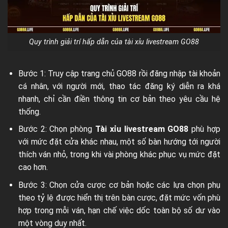
Quy trình giải trí hấp dẫn của tài xỉu livestream GO88
Bước 1: Truy cập trang chủ GO88 rồi đăng nhập tài khoản
cá nhân, với người mới, thao tác đăng ký diễn ra khá
nhanh, chỉ cần điền thông tin cơ bản theo yêu cầu hệ
thống.
Bước 2: Chọn phòng
Tài xỉu livestream GO88
phù hợp
với mức đặt cửa khác nhau, một số bàn hướng tới người
thích ván nhỏ, trong khi vài phòng khác phục vụ mức đặt
cao hơn.
Bước 3: Chọn cửa cược cơ bản hoặc các lựa chọn phụ
theo tỷ lệ được hiển thị trên bàn cược, đặt mức vốn phù
hợp trong mỗi ván, hạn chế việc dốc toàn bộ số dư vào
một vòng duy nhất.