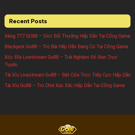
Recent Posts
Xèng 777 GO88 – Slot Đổi Thưởng Hấp Dẫn Tại Cổng Game
Blackjack Go88 – Trò Bài Hấp Dẫn Đang Có Tại Cổng Game
Xóc Đĩa Livestream Go88 – Trải Nghiệm Đỏ Đen Trực
Tuyến
Tài Xỉu Livestream Go88 – Đặt Cửa Trực Tiếp Cực Hấp Dẫn
Tài Xỉu Go88 – Trò Chơi Xúc Xắc Hấp Dẫn Tại Cổng Game