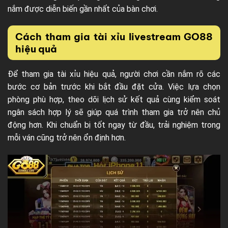
nắm được diễn biến gần nhất của bàn chơi.
Cách tham gia tài xỉu livestream GO88
hiệu quả
Để tham gia tài xỉu hiệu quả, người chơi cần nắm rõ các
bước cơ bản trước khi bắt đầu đặt cửa. Việc lựa chọn
phòng phù hợp, theo dõi lịch sử kết quả cùng kiểm soát
ngân sách hợp lý sẽ giúp quá trình tham gia trở nên chủ
động hơn. Khi chuẩn bị tốt ngay từ đầu, trải nghiệm trong
mỗi ván cũng trở nên ổn định hơn.