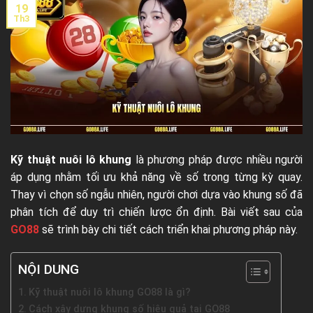
19
Th3
Kỹ thuật nuôi lô khung
là phương pháp được nhiều người
áp dụng nhằm tối ưu khả năng về số trong từng kỳ quay.
Thay vì chọn số ngẫu nhiên, người chơi dựa vào khung số đã
phân tích để duy trì chiến lược ổn định. Bài viết sau của
GO88
sẽ trình bày chi tiết cách triển khai phương pháp này.
NỘI DUNG
Kỹ thuật nuôi lô khung GO88 là gì?
Cách xây dựng khung số hiệu quả tại GO88