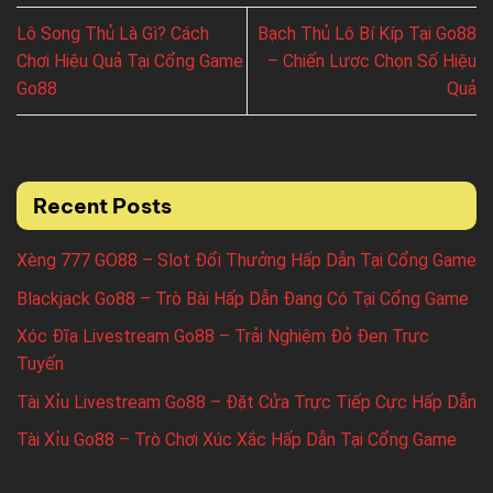
Lô Song Thủ Là Gì? Cách
Bạch Thủ Lô Bí Kíp Tại Go88
Chơi Hiệu Quả Tại Cổng Game
– Chiến Lược Chọn Số Hiệu
Go88
Quả
Recent Posts
Xèng 777 GO88 – Slot Đổi Thưởng Hấp Dẫn Tại Cổng Game
Blackjack Go88 – Trò Bài Hấp Dẫn Đang Có Tại Cổng Game
Xóc Đĩa Livestream Go88 – Trải Nghiệm Đỏ Đen Trực
Tuyến
Tài Xỉu Livestream Go88 – Đặt Cửa Trực Tiếp Cực Hấp Dẫn
Tài Xỉu Go88 – Trò Chơi Xúc Xắc Hấp Dẫn Tại Cổng Game