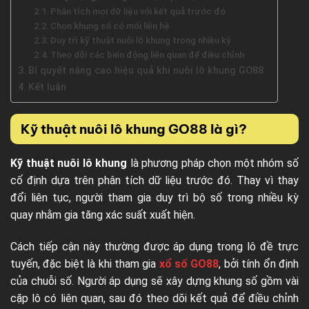
Phân tích mọi dữ liệu với kết quả trước đó
Chọn khung số có mối liên hệ
Duy trì kỹ thuật nuôi lô khung trong nhiều kỳ
Theo dõi các biến động liên quan để điều chỉnh
Bí quyết nâng cao hiệu quả khi nuôi lô khung GO88
Kết luận
Kỹ thuật nuôi lô khung GO88 là gì?
Kỹ thuật nuôi lô khung
là phương pháp chọn một nhóm số
cố định dựa trên phân tích dữ liệu trước đó. Thay vì thay
đổi liên tục, người tham gia duy trì bộ số trong nhiều kỳ
quay nhằm gia tăng xác suất xuất hiện.
Cách tiếp cận này thường được áp dụng trong lô đề trực
tuyến, đặc biệt là khi tham gia
xổ số GO88
, bởi tính ổn định
của chuỗi số. Người áp dụng sẽ xây dựng khung số gồm vài
cặp lô có liên quan, sau đó theo dõi kết quả để điều chỉnh