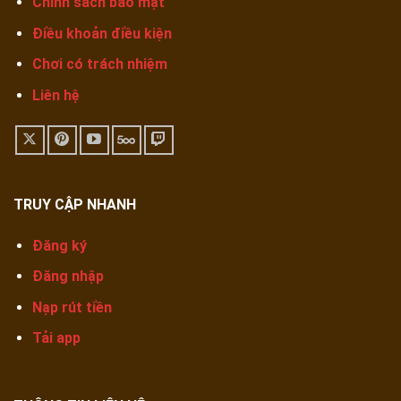
Chính sách bảo mật
Điều khoản điều kiện
Chơi có trách nhiệm
Liên hệ
TRUY CẬP NHANH
Đăng ký
Đăng nhập
Nạp rút tiền
Tải app