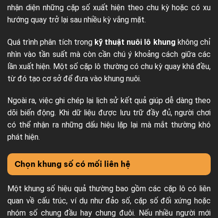
nhận diện những cặp số xuất hiện theo chu kỳ hoặc có xu
hướng quay trở lại sau nhiều kỳ vắng mặt.
Quá trình phân tích trong
kỹ thuật nuôi lô khung
không chỉ
nhìn vào tần suất mà còn cần chú ý khoảng cách giữa các
lần xuất hiện. Một số cặp lô thường có chu kỳ quay khá đều,
từ đó tạo cơ sở để đưa vào khung nuôi.
Ngoài ra, việc ghi chép lại lịch sử kết quả giúp dễ dàng theo
dõi biến động. Khi dữ liệu được lưu trữ đầy đủ, người chơi
có thể nhận ra những dấu hiệu lặp lại mà mắt thường khó
phát hiện.
Chọn khung số có mối liên hệ
Một khung số hiệu quả thường bao gồm các cặp lô có liên
quan về cấu trúc, ví dụ như đảo số, cặp số đối xứng hoặc
nhóm số chung đầu hay chung đuôi. Nếu nhiều người mới