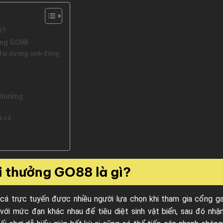
ì?
ởng GO88
đại dương sinh động
 thưởng
a cá
i thưởng GO88 là gì?
 cá trực tuyến được nhiều người lựa chọn khi tham gia cổng 
với mức đạn khác nhau để tiêu diệt sinh vật biển, sau đó nhậ