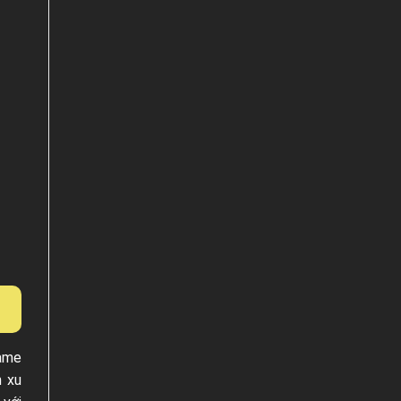
game
n xu