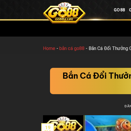
Bỏ
GO88
qua
nội
dung
Home
-
bắn cá go88
-
Bắn Cá Đổi Thưởng 
Bắn Cá Đổi Thưở
ĐĂ
19