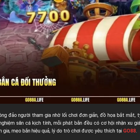
ng đảo người tham gia nhờ lối chơi đơn giản, đồ họa bắt mắt, t
hiệm săn cá kịch tính, mỗi phát bắn đều có cơ hội nhận xu giá 
m gia, mẹo bắn hiệu quả, lý do trò chơi được yêu thích tại
GO88
.