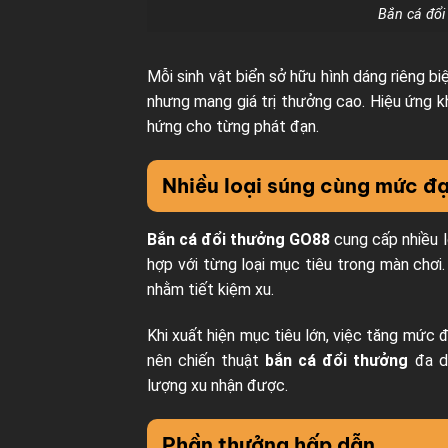
Bắn cá đổ
Mỗi sinh vật biển sở hữu hình dáng riêng b
nhưng mang giá trị thưởng cao. Hiệu ứng k
hứng cho từng phát đạn.
Nhiều loại súng cùng mức đ
Bắn cá đổi thưởng GO88
cung cấp nhiều l
hợp với từng loại mục tiêu trong màn chơi
nhằm tiết kiệm xu.
Khi xuất hiện mục tiêu lớn, việc tăng mức 
nên chiến thuật
bắn cá đổi thưởng
đa dạ
lượng xu nhận được.
Phần thưởng hấp dẫn