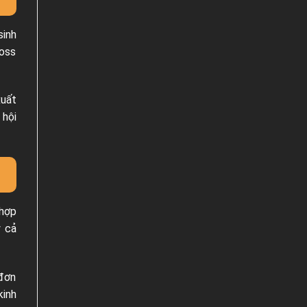
sinh
boss
uất
 hội
 hợp
y cả
 đơn
kinh