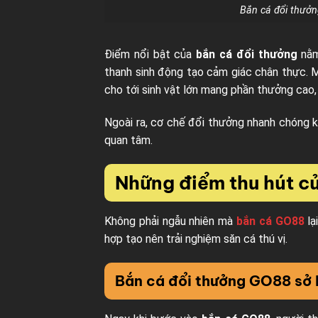
Bắn cá đổi thưởn
Điểm nổi bật của
bắn cá đổi thưởng
nằm
thanh sinh động tạo cảm giác chân thực. Mỗ
cho tới sinh vật lớn mang phần thưởng cao
Ngoài ra, cơ chế đổi thưởng nhanh chóng 
quan tâm.
Những điểm thu hút c
Không phải ngẫu nhiên mà
bắn cá GO88
lạ
hợp tạo nên trải nghiệm săn cá thú vị.
Bắn cá đổi thưởng GO88 sở 