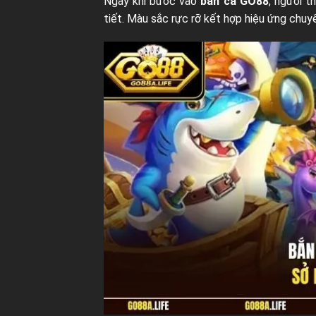
Ngay khi bước vào
bắn cá GO88
, người t
tiết. Màu sắc rực rỡ kết hợp hiệu ứng chuy