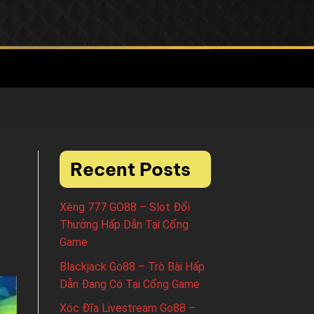
Recent Posts
Xèng 777 GO88 – Slot Đổi
Thưởng Hấp Dẫn Tại Cổng
Game
Blackjack Go88 – Trò Bài Hấp
Dẫn Đang Có Tại Cổng Game
Xóc Đĩa Livestream Go88 –